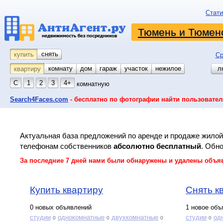
Стати
Тюмень и Тюменс
снять
купить
Ср
комнату
койко-место
дом
гараж
участок
нежилое
л
квартиру
С
1
2
3
4+
комнатную
Search4Faces.com
- бесплатно по фотографии найти пользовател
Актуальная база предложений по аренде и продаже жило
телефонам собственников
абсолютно бесплатный
. Обн
За последние 7 дней нами были обнаружены и удалены объявле
Купить квартиру
Снять к
0 новых объявлений
1 новое объ
студии
однокомнатные
двухкомнатные
студии
од
0
0
0
0