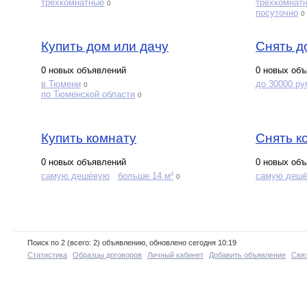
трехкомнатные
трехкомнат
0
посуточно
0
Купить дом или дачу
Снять д
0 новых объявлений
0 новых об
в Тюмени
до 30000 ру
0
по Тюменской области
0
Купить комнату
Снять к
0 новых объявлений
0 новых об
самую дешёвую
больше 14 м²
самую деш
0
Поиск по 2 (всего: 2) объявлению, обновлено сегодня 10:19
Статистика
Образцы договоров
Личный кабинет
Добавить объявление
Связ